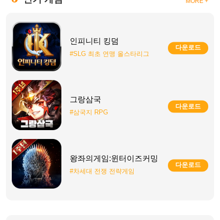
MORE +
인피니티 킹덤
다운로드
#SLG 최초 연맹 올스타리그
그랑삼국
다운로드
#삼국지 RPG
왕좌의게임:윈터이즈커밍
다운로드
#차세대 전쟁 전략게임