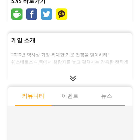
SNS 바로가기
게임 소개
2020년 역사상 가장 위대한 가문 전쟁을 맞이하라!
웨스테로스 대륙에서 철왕좌를 놓고 펼쳐지는 잔혹한 전략게
임!
원작 그 이상의 감동을 “왕좌의게임:윈터이즈커밍”에서 만나
보세요!
■ 왕좌의게임 공식 라이선스 게임!
커뮤니티
이벤트
뉴스
“왕좌의게임:윈터이즈커밍”에서는 원작의 BGM을 그대로 들
을 수 있으며, “윈터펠성, 대너리스” 등 고퀄리티의 3D작업으
로 구현된 인물 및 배경 등 웨스테로스 대륙 내 모든 것을 최
고의 그래픽으로 만나보실 수 있습니다!
또한 원작의 스토리를 그대로 차용한 스토리모드를 통해 원
작의 감동을 다시 한번 느낄 수 있습니다!