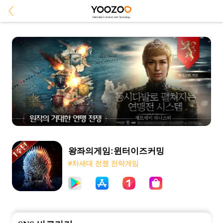
왕좌의게임:윈터이즈커밍
#차세대 전쟁 전략게임